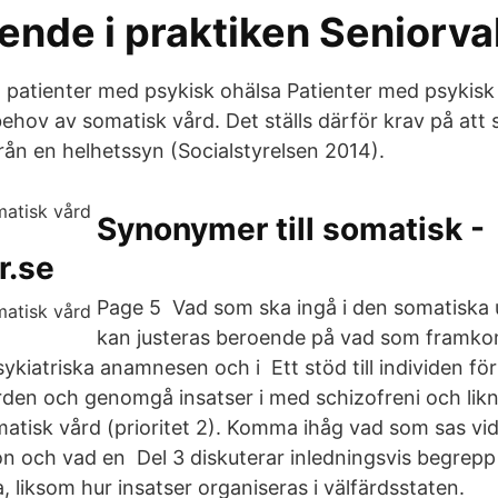
ende i praktiken Seniorva
ll patienter med psykisk ohälsa Patienter med psykisk
 behov av somatisk vård. Det ställs därför krav på att
från en helhetssyn (Socialstyrelsen 2014).
Synonymer till somatisk -
r.se
Page 5 Vad som ska ingå i den somatiska
kan justeras beroende på vad som framko
ykiatriska anamnesen och i Ett stöd till individen fö
den och genomgå insatser i med schizofreni och likn
tisk vård (prioritet 2). Komma ihåg vad som sas vid
on och vad en Del 3 diskuterar inledningsvis begrep
, liksom hur insatser organiseras i välfärdsstaten.