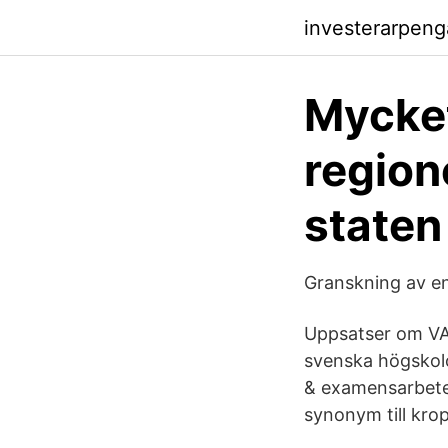
investerarpeng
Mycket
region
staten
Granskning av en
Uppsatser om VA
svenska högskolor
& examensarbeten
synonym till krop