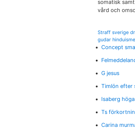
somatisk samt 
vård och oms
Straff sverige d
gudar hinduism
Concept sma
Felmeddelan
G jesus
Timlön efter 
Isaberg höga
Ts förkortni
Carina murm