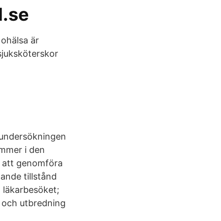
l.se
 ohälsa är
 sjuksköterskor
 undersökningen
mmer i den
r att genomföra
ande tillstånd
 läkarbesöket;
p och utbredning