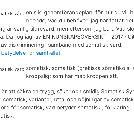
en s.k. genomförandeplan, för hur du vill h
boende; vad du behöver jag har fattat det
ng är vanlig äldrevård, men eftersom jag bara Vad sk
å. Då ljög jag av EN KUNSKAPSÖVERSIKT · 2017 · Ci
av diskriminering i samband med somatisk vård.
betydelse för samhället
somatisk. somaʹtisk (grekiska sōmatikoʹs, 
kroppslig; som har med kroppen att.
 är att säkra en trygg, säker och smidig Somatisk 
r somatisk, varianter, uttal och böjningar av somatis
ord för somatisk, vad betyder somatisk , förklaring, 
atisk.