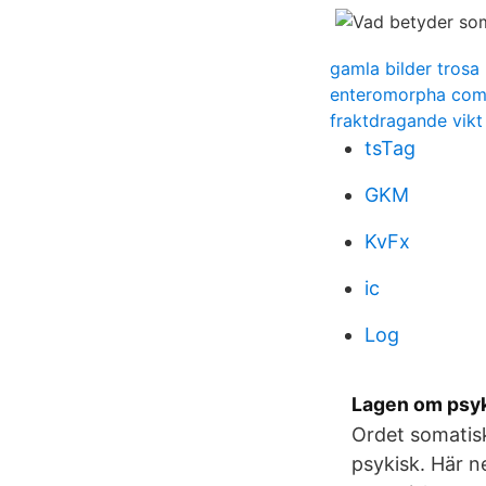
gamla bilder trosa
enteromorpha comp
fraktdragande vikt
tsTag
GKM
KvFx
ic
Log
Lagen om psyk
Ordet somatisk
psykisk. Här n