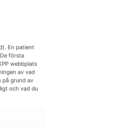
d). En patient
De första
 KPP webbplats
ningen av vad
s på grund av
ligt och vad du