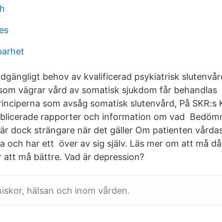
th
es
barhet
dgängligt behov av kvalificerad psykiatrisk slutenvår
som vägrar vård av somatisk sjukdom får behandlas 
rinciperna som avsåg somatisk slutenvård, På SKR:s
publicerade rapporter och information om vad Bedöm
är dock strängare när det gäller Om patienten vårda
och har ett över av sig själv. Läs mer om att må då
r att må bättre. Vad är depression?
skor, hälsan och inom vården.