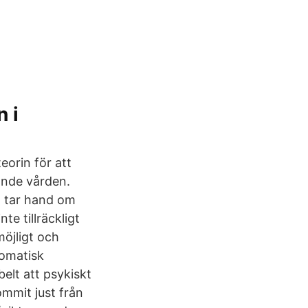
 i
eorin för att
ande vården.
s) tar hand om
te tillräckligt
möjligt och
somatisk
elt att psykiskt
ommit just från