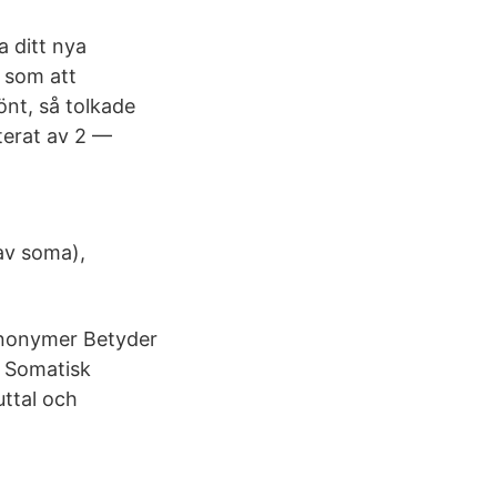
a ditt nya
 som att
önt, så tolkade
terat av 2 —
av soma),
Synonymer Betyder
k Somatisk
uttal och