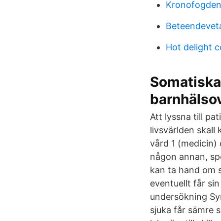
Kronofogden
Beteendeveta
Hot delight 
Somatiska
barnhälso
Att lyssna till pa
livsvärlden skal
vård 1 (medicin) 
någon annan, spec
kan ta hand om si
eventuellt får sin
undersökning Syn
sjuka får sämre s