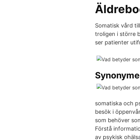
Äldrebo
Somatisk vård ti
troligen i större
ser patienter uti
Synonyme
somatiska och ps
besök i öppenvår
som behöver soma
Förstå informati
av psykisk ohälsa