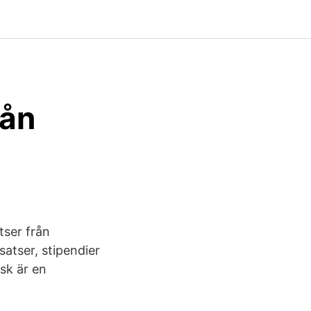
rån
ser från
satser, stipendier
sk är en