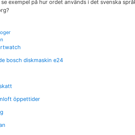
se exempel på hur ordet används i det svenska språ
org?
roger
en
rtwatch
de bosch diskmaskin e24
skatt
nloft öppettider
ng
an