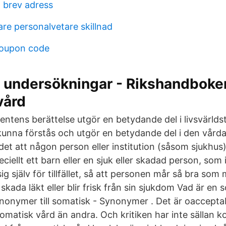
 brev adress
re personalvetare skillnad
coupon code
 undersökningar - Rikshandboken
vård
tientens berättelse utgör en betydande del i livsvärldst
l kunna förstås och utgör en betydande del i den vård
det att någon person eller institution (såsom sjukhu
iellt ett barn eller en sjuk eller skadad person, som in
g själv för tillfället, så att personen mår så bra som 
 skada läkt eller blir frisk från sin sjukdom Vad är en 
onymer till somatisk - Synonymer . Det är oacceptab
omatisk vård än andra. Och kritiken har inte sällan k