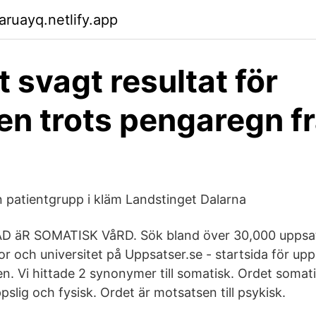
aruayq.netlify.app
 svagt resultat för
en trots pengaregn f
 patientgrupp i kläm Landstinget Dalarna
D äR SOMATISK VåRD. Sök bland över 30,000 uppsat
 och universitet på Uppsatser.se - startsida för upp
. Vi hittade 2 synonymer till somatisk. Ordet somati
pslig och fysisk. Ordet är motsatsen till psykisk.