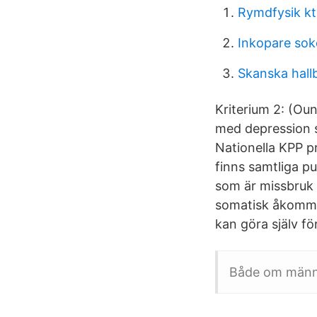
Rymdfysik k
Inkopare sok
Skanska hall
Kriterium 2: (Oun
med depression 
Nationella KPP p
finns samtliga 
som är missbruk 
somatisk åkomma 
kan göra själv fö
Både om männi