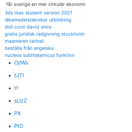
3ds max student version 2021
läkemedelstekniker utbildning
didi conn david shire
gratis juridisk radgivning stockholm
maameren tarinat
beställa från engelska
nucleus subthalamicus funktion
OjIWs
tJTI
tf
sUzZ
PX
PtD